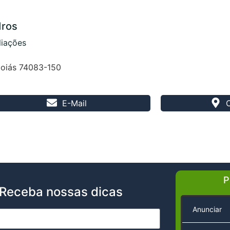
dros
liações
 Goiás 74083-150
E-Mail
P
Receba nossas dicas
Anunciar