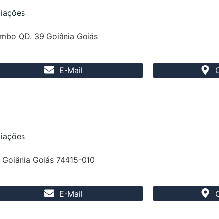
liações
ombo QD. 39 Goiânia Goiás
E-Mail
liações
 Goiânia Goiás 74415-010
E-Mail