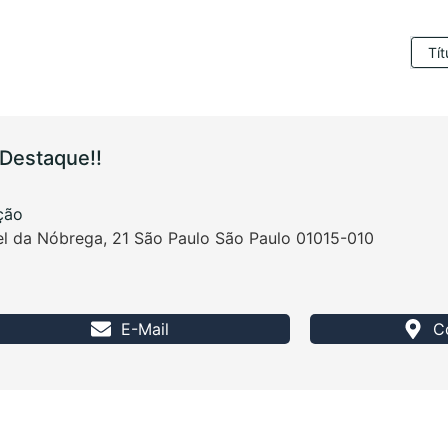
a
Tít
Destaque!!
ação
l da Nóbrega, 21 São Paulo São Paulo 01015-010
E-Mail
C