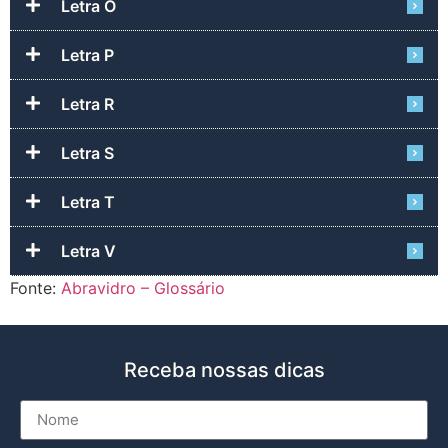
Letra O
Letra P
Letra R
Letra S
Letra T
Letra V
Fonte:
Abravidro – Glossário
Receba nossas dicas