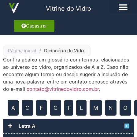
Vitrine do Vidro
Cadastrar
Página inicial
/
Dicionário do Vidro
Confira abaixo um glossário com termos relacionados
ao universo do vidro, organizados de A a Z. Caso não
encontre algum termo ou deseje sugerir a inclusão de
uma nova palavra, entre em contato conosco através
do e-mail
contato@vitrinedovidro.com.br
.
A
C
F
G
I
L
M
N
O
Letra A