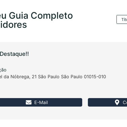
Seu Guia Completo
Tít
uidores
Destaque!!
ação
l da Nóbrega, 21 São Paulo São Paulo 01015-010
E-Mail
C