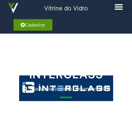
Vitrine do Vidro
Cadastrar
INTERGLASS
Rua Maria Soldeira Lourençon, 493
Marcar como Favorito