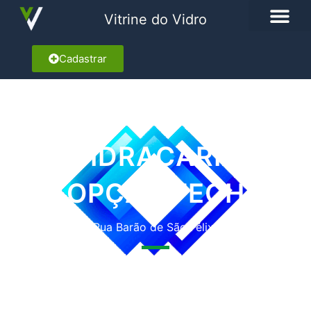
Vitrine do Vidro
Cadastrar
VIDRAÇARIA
OPÇÃO FECH
Rua Barão de São Félix, 42
Marcar como Favorito