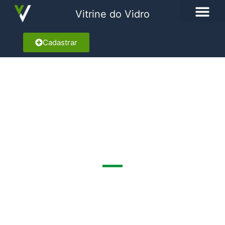
Vitrine do Vidro
Cadastrar
VIP VIDROS
Rua Coelho Paiva, 352
Marcar como Favorito