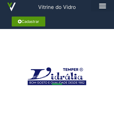
Vitrine do Vidro
Cadastrar
VIDRÁLIA
Av. Heráclito Mourão de Miranda, 1494
Marcar como Favorito