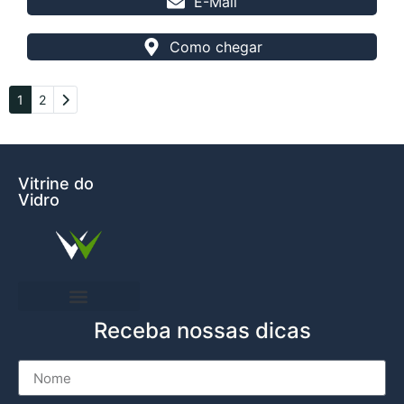
E-Mail
Como chegar
Older posts
1
2
Vitrine do
Vidro
Receba nossas dicas
Entre em Contato