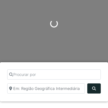
Carregando...
Procurar por
Perto de
Pesqui