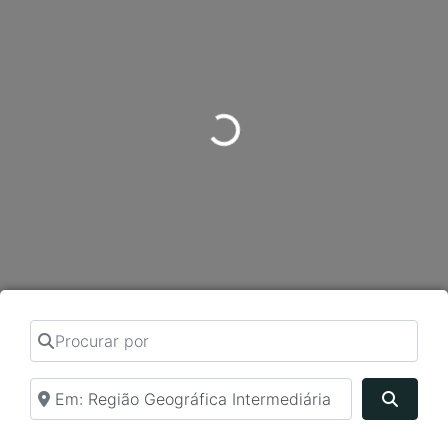
Carregando...
Procurar por
Perto de
Pesqui