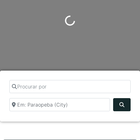
Carregando...
Procurar por
Perto de
Pesqui