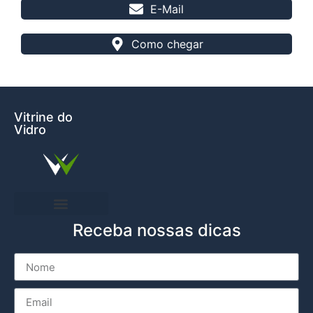
E-Mail
Como chegar
Vitrine do
Vidro
Receba nossas dicas
Entre em Contato