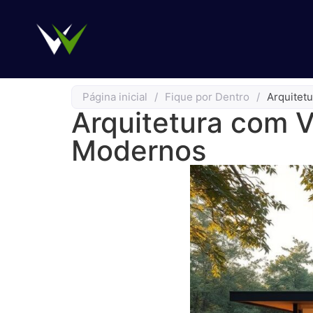
Página inicial
/
Fique por Dentro
/
Arquitet
Arquitetura com V
Modernos